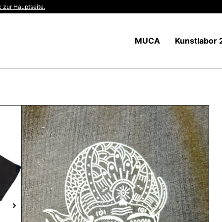
 zur Hauptseite.
MUCA
Kunstlabor 
Start
/
Unkategorisiert
/ T-SHIRT (M) von JULEZ
T-SHIRT (M) von JULEZ
35,00
€
inkl. MwSt
zzgl.
Versandkosten
Größe M
Farbe schwarz/ weiß
Nur noch 3 vorrätig