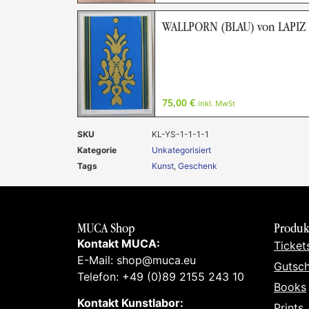
WALLPORN (BLAU) von LAPIZ
75,00
€
inkl. MwSt
SKU
KL-YS-1-1-1-1
Kategorie
Unkategorisiert
Tags
Kunst
,
Geschenk
MUCA Shop
Produk
Kontakt MUCA:
Ticket
E-Mail: shop@muca.eu
Gutsch
Telefon: +49 (0)89 2155 243 10
Books
Kontakt Kunstlabor:
Prints