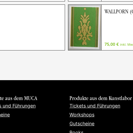
WALLPORN (G
75,00
€
inkl. Mw
te aus dem MUCA
Produkte aus dem Kunstlabor
s und Führungen
Tickets und Führungen
eine
Workshops
Gutscheine
Books