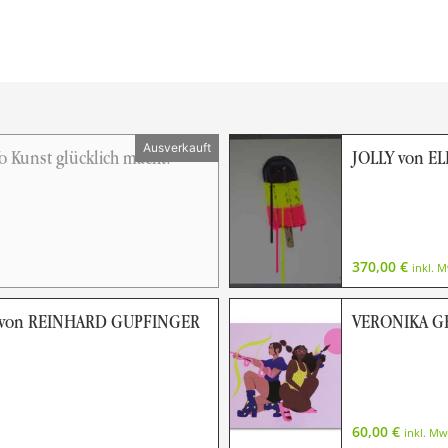
 Kunst glücklich macht!
JOLLY von E
370,00
€
inkl. 
 von REINHARD GUPFINGER
VERONIKA 
60,00
€
inkl. Mw