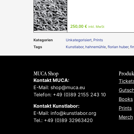
250,00
€
inkl. MwSt
Kategorien
Unkategorisiert
,
Prints
Tags
Kunstlabor
,
hahnemühle
,
florian huber
,
fi
MUCA Shop
Produk
Kontakt MUCA:
Ticket
E-Mail: shop@muca.eu
Gutsch
Telefon: +49 (0)89 2155 243 10
Books
Kontakt Kunstlabor:
Prints
E-Mail: info@kunstlabor.org
Merch
Tel.: +49 (0)89 32963420