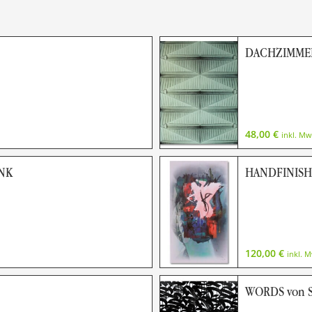
DACHZIMMER
48,00
€
inkl. Mw
ANK
HANDFINISHE
120,00
€
inkl. 
WORDS von 