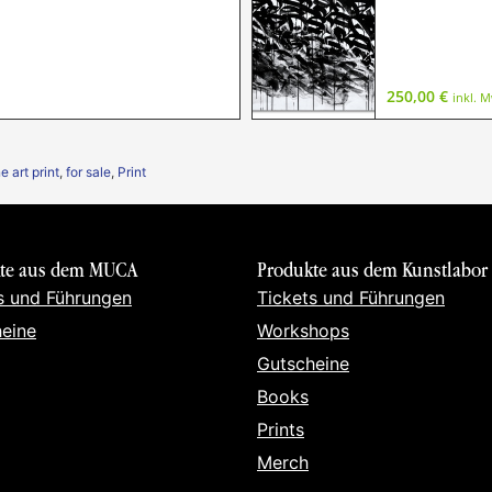
250,00
€
inkl. 
ne art print
,
for sale
,
Print
te aus dem MUCA
Produkte aus dem Kunstlabor
s und Führungen
Tickets und Führungen
eine
Workshops
Gutscheine
Books
Prints
Merch