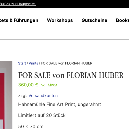
Zurück zur Hauptseite.
kets & Führungen
Workshops
Gutscheine
Book
Start
/
Prints
/ FOR SALE von FLORIAN HUBER
FOR SALE von FLORIAN HUBER
360,00
€
inkl. MwSt
zzgl.
Versandkosten
Hahnemühle Fine Art Print, ungerahmt
Limitiert auf 20 Stück
50 x 70 cm