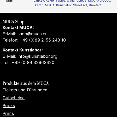
Tags
banksy
,
Xaxier Tapies
,
wallandpiece
,
MUCAForGood
,
Graffiti
,
MUCA
,
Kunstlabor
,
Street Art
,
streetart
MUCA Shop
Kontakt MUCA:
E-Mail: shop@muca.eu
Telefon: +49 (0)89 2155 243 10
Kontakt Kunstlabor:
E-Mail: info@kunstlabor.org
Tel.: +49 (0)89 32963420
Produkte aus dem MUCA
Tickets und Führungen
Gutscheine
Books
Prints