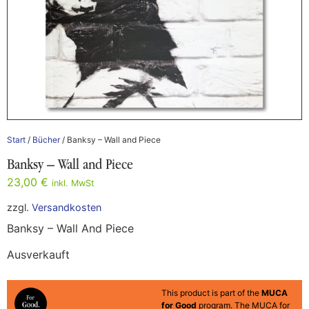
Start
/
Bücher
/ Banksy – Wall and Piece
Banksy – Wall and Piece
23,00
€
inkl. MwSt
zzgl.
Versandkosten
Banksy – Wall And Piece
Ausverkauft
This product is part of the
MUCA
for Good
program. The MUCA for