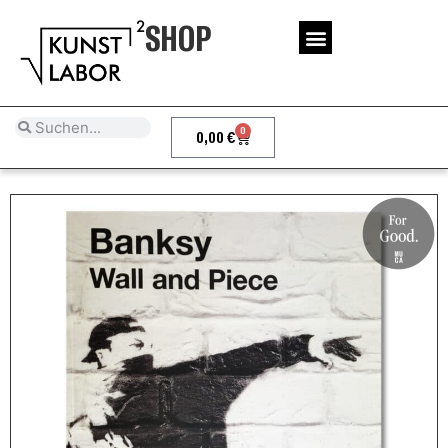
SHOP
0
0,00
€