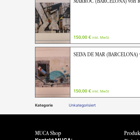
MARROC (BARCELONA) von 
150,00
€
inkl. MwSt
SELVA DE MAR (BARCELONA)
150,00
€
inkl. MwSt
Kategorie
Unkategorisiert
MUCA Shop
Produk