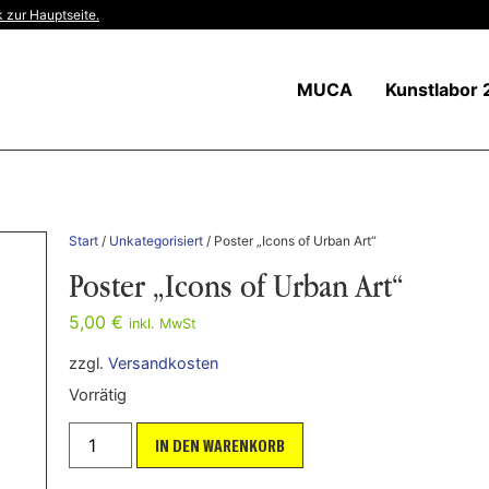
 zur Hauptseite.
MUCA
Kunstlabor 
Start
/
Unkategorisiert
/ Poster „Icons of Urban Art“
Poster „Icons of Urban Art“
5,00
€
inkl. MwSt
zzgl.
Versandkosten
Vorrätig
IN DEN WARENKORB