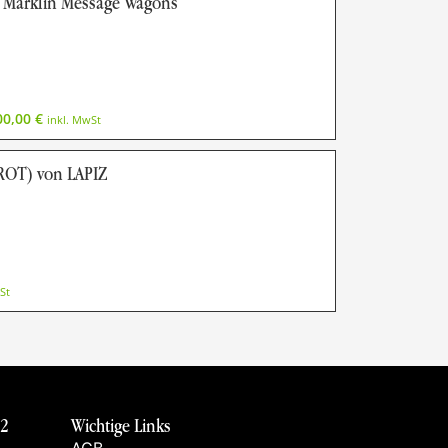
Märklin Message Wagons
00,00
€
inkl. MwSt
OT) von LAPIZ
St
 2
Wichtige Links