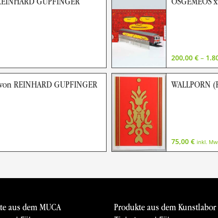
REINHARD GUPFINGER
OSGEMEOS x 
200,00
€
–
1.8
 von REINHARD GUPFINGER
WALLPORN (R
75,00
€
inkl. Mw
te aus dem MUCA
Produkte aus dem Kunstlabor