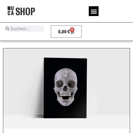
SHOP
0
0,00
€