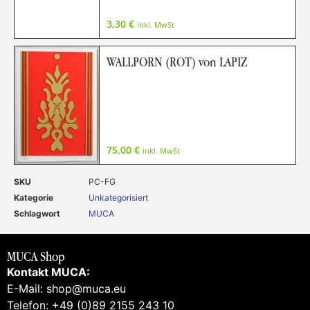
3,30
€
inkl. MwSt
WALLPORN (ROT) von LAPIZ
75,00
€
inkl. MwSt
SKU
PC-FG
Kategorie
Unkategorisiert
Schlagwort
MUCA
MUCA Shop
Kontakt MUCA:
E-Mail: shop@muca.eu
Telefon: +49 (0)89 2155 243 10