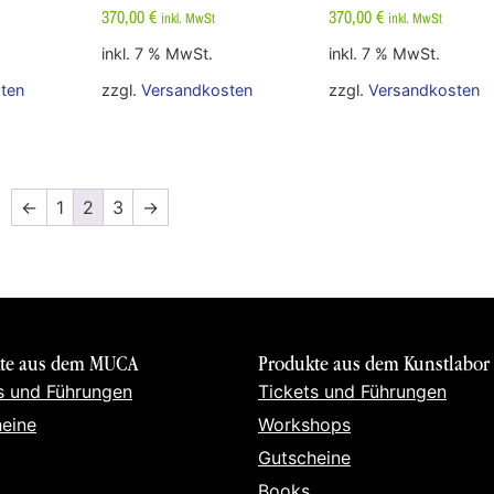
370,00
€
370,00
€
inkl. MwSt
inkl. MwSt
inkl. 7 % MwSt.
inkl. 7 % MwSt.
ten
zzgl.
Versandkosten
zzgl.
Versandkosten
←
1
2
3
→
te aus dem MUCA
Produkte aus dem Kunstlabor
s und Führungen
Tickets und Führungen
eine
Workshops
Gutscheine
Books