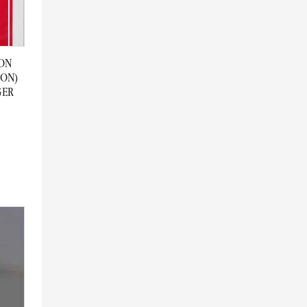
VON
ION)
GER