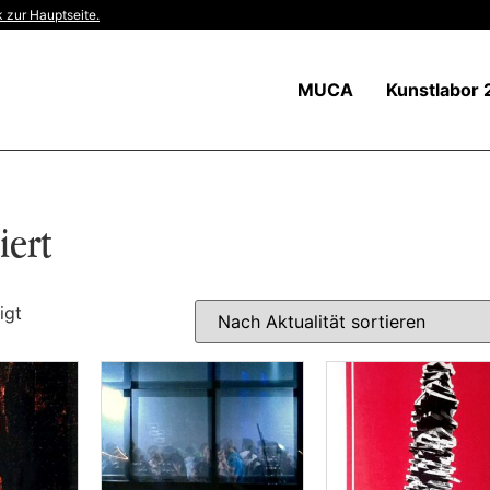
 zur Hauptseite.
MUCA
Kunstlabor 
iert
igt