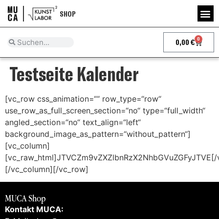
SHOP
0
0,00
€
Testseite Kalender
[vc_row css_animation=““ row_type=“row“
use_row_as_full_screen_section=“no“ type=“full_width“
angled_section=“no“ text_align=“left“
background_image_as_pattern=“without_pattern“]
[vc_column]
[vc_raw_html]JTVCZm9vZXZlbnRzX2NhbGVuZGFyJTVE[/v
[/vc_column][/vc_row]
MUCA Shop
Kontakt MUCA: