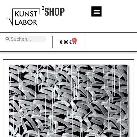
SHOP
0
0,00
€