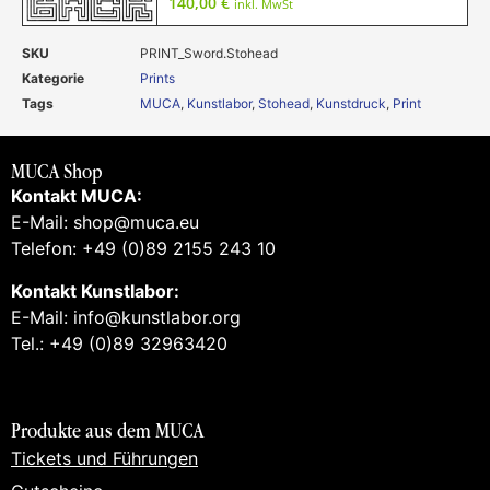
140,00
€
inkl. MwSt
SKU
PRINT_Sword.Stohead
Kategorie
Prints
Tags
MUCA
,
Kunstlabor
,
Stohead
,
Kunstdruck
,
Print
MUCA Shop
Kontakt MUCA:
E-Mail: shop@muca.eu
Telefon: +49 (0)89 2155 243 10
Kontakt Kunstlabor:
E-Mail: info@kunstlabor.org
Tel.: +49 (0)89 32963420
Produkte aus dem MUCA
Tickets und Führungen