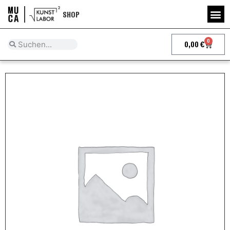
SHOP
0
0,00
€