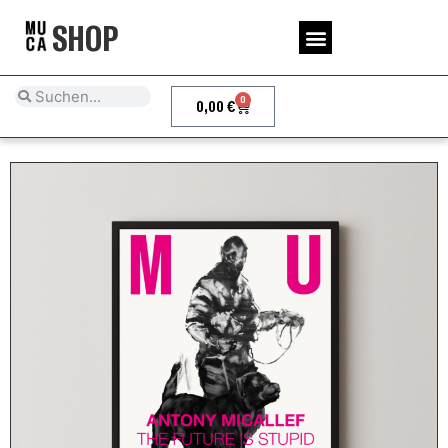
SHOP
0
0,00
€