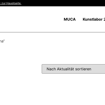
 zur Hauptseite.
MUCA
Kunstlabor 
na“