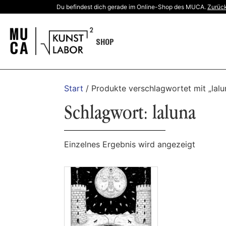
Du befindest dich gerade im Online-Shop des MUCA.
Zurück
SHOP
Start
/ Produkte verschlagwortet mit „lalu
Schlagwort: laluna
Einzelnes Ergebnis wird angezeigt