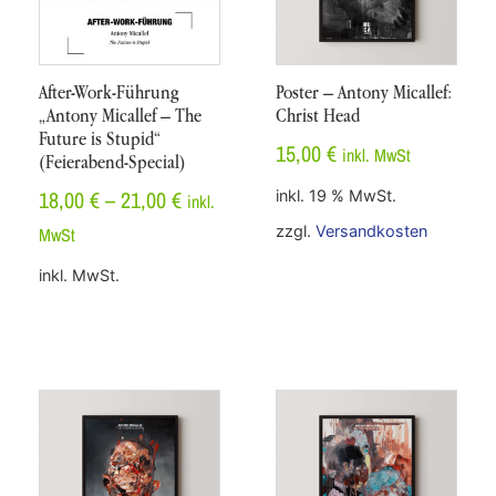
After-Work-Führung
Poster – Antony Micallef:
„Antony Micallef – The
Christ Head
Future is Stupid“
15,00
€
inkl. MwSt
(Feierabend-Special)
18,00
€
–
21,00
€
inkl. 19 % MwSt.
inkl.
zzgl.
Versandkosten
MwSt
inkl. MwSt.