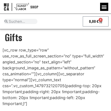
SHOP
0
0,00
€
Gifts
[vc_row row_type=“row“
use_row_as_full_screen_section=“no“ type=“full_width“
angled_section=“no“ text_align=“left“
background_image_as_pattern=“without_pattern“
css_animation=““][vc_column][vc_separator
type=“normal“][vc_column_text
css=“.vc_custom_1479732120705{padding-top: 20px
!important;padding-right: 20px !important;padding-
bottom: 20px !important;padding-left: 20px
!important;}“]