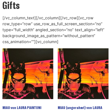
Gifts
[/vc_column_text][/vc_column][/vc_row][vc_row
row_type=“row“ use_row_as_full_screen_section=“no“
type=“full_width“ angled_section=“no“ text_align=“left“
background_image_as_pattern=“without_pattern“
css_animation=““][vc_column]
MIAU von LAURA PIANTONI
MIAU (ungerahmt) von LAURA