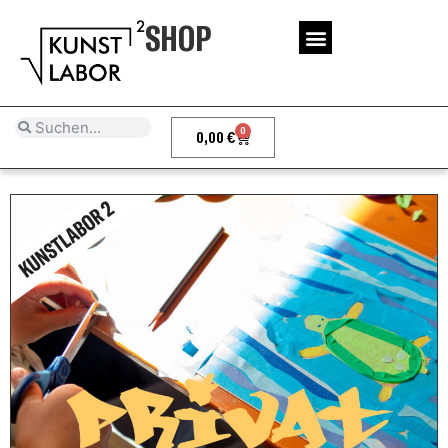
SHOP
0
0,00
€