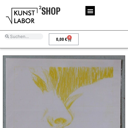
SHOP
0
0,00
€