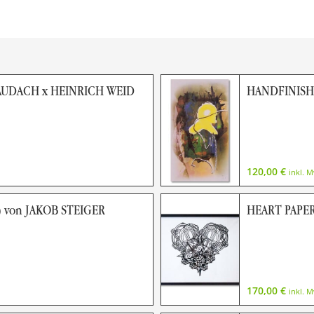
AUDACH x HEINRICH WEID
HANDFINISHE
120,00
€
inkl. 
 von JAKOB STEIGER
HEART PAPER
170,00
€
inkl. 