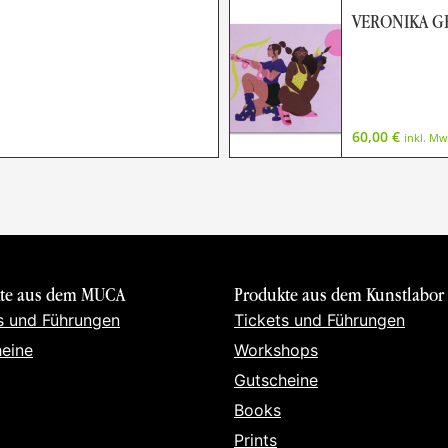
VERONIKA 
60,00
€
inkl. Mw
te aus dem MUCA
Produkte aus dem Kunstlabor
s und Führungen
Tickets und Führungen
eine
Workshops
Gutscheine
Books
Prints