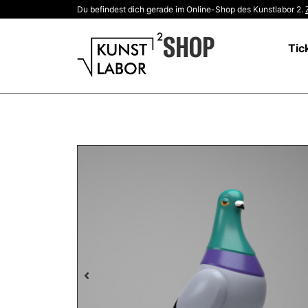
Du befindest dich gerade im Online-Shop des Kunstlabor 2.
SHOP
Tic