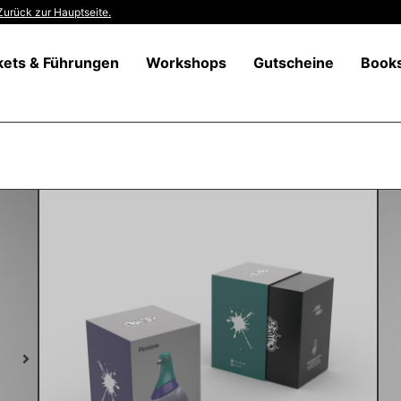
Zurück zur Hauptseite.
kets & Führungen
Workshops
Gutscheine
Book
Start
/
Prints
/ PICCIONE von CRU:ZFX
PICCIONE von CRU:ZFX
129,00
€
inkl. MwSt
zzgl.
Versandkosten
Art Toy, Polyurethan & Metal
Größe: 18 x 11 cm
Vorrätig