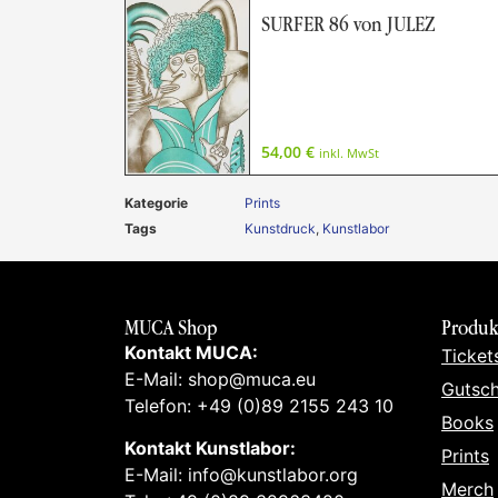
SURFER 86 von JULEZ
54,00
€
inkl. MwSt
Kategorie
Prints
Tags
Kunstdruck
,
Kunstlabor
MUCA Shop
Produk
Kontakt MUCA:
Ticket
E-Mail: shop@muca.eu
Gutsch
Telefon: +49 (0)89 2155 243 10
Books
Kontakt Kunstlabor:
Prints
E-Mail: info@kunstlabor.org
Merch