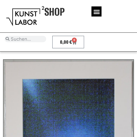
SHOP
0
0,00
€