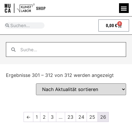
SHOP
0
0,00
€
Ergebnisse 301 – 312 von 312 werden angezeigt
←
1
2
3
…
23
24
25
26