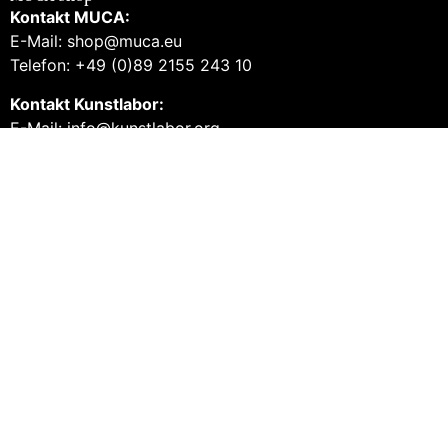
Kontakt MUCA:
E-Mail: shop@muca.eu
Telefon: +49 (0)89 2155 243 10
Kontakt Kunstlabor:
E-Mail: info@kunstlabor.org
Tel.: +49 (0)89 32963420
Produkte aus dem MUCA
Tickets und Führungen
Gutscheine
Books
Prints
Merch
Produkte aus dem Kunstlabor 2
Tickets und Führungen